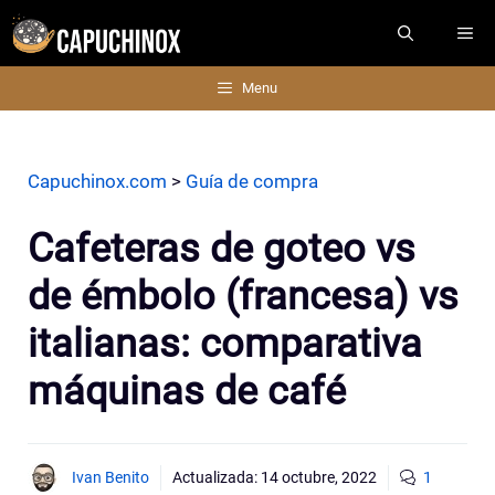
Saltar
ME
al
contenido
Menu
Capuchinox.com
>
Guía de compra
Cafeteras de goteo vs
de émbolo (francesa) vs
italianas: comparativa
máquinas de café
Ivan Benito
Actualizada:
14 octubre, 2022
1