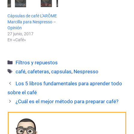
Cápsulas de café L’ARÔME
Marcilla para Nespresso –
Opinión
27 junio, 2017
En «Café»
Categorías
Filtros y repuestos
Etiquetas
café
,
cafeteras
,
capsulas
,
Nespresso
Los 5 libros fundamentales para aprender todo
sobre el café
¿Cuál es el mejor método para preparar café?