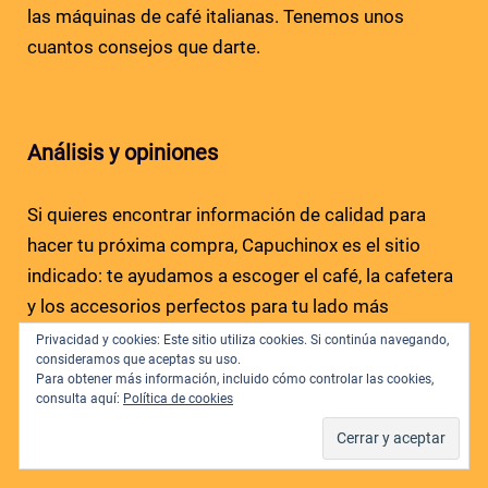
las máquinas de café italianas. Tenemos unos
cuantos consejos que darte.
Análisis y opiniones
Si quieres encontrar información de calidad para
hacer tu próxima compra, Capuchinox es el sitio
indicado: te ayudamos a escoger el café, la cafetera
y los accesorios perfectos para tu lado más
cafetero gracias a nuestras opiniones, comparativas
Privacidad y cookies: Este sitio utiliza cookies. Si continúa navegando,
consideramos que aceptas su uso.
de productos y guías de compra. ¡Ojo! No te pierdas
Para obtener más información, incluido cómo controlar las cookies,
nuestra espectacular selección de ofertas en
consulta aquí:
Política de cookies
máquinas de café.