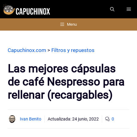
Saltar
ME
al
contenido
Menu
Capuchinox.com
>
Filtros y repuestos
Las mejores cápsulas
de café Nespresso para
rellenar (recargables)
Ivan Benito
Actualizada:
24 junio, 2022
0