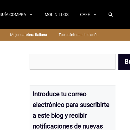
GUÍA COMPRA
MOLINILLOS
CAFÉ
Mejor cafetera italiana
Top cafeteras de diseño
Buscar
B
Introduce tu correo
electrónico para suscribirte
a este blog y recibir
notificaciones de nuevas