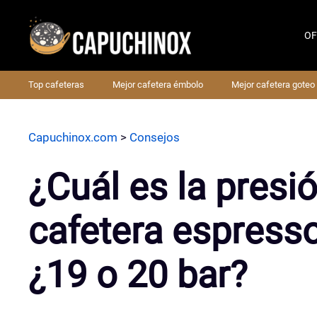
Saltar
al
OF
contenido
Top cafeteras
Mejor cafetera émbolo
Mejor cafetera goteo
Capuchinox.com
>
Consejos
¿Cuál es la presi
cafetera espresso
¿19 o 20 bar?