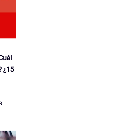
Cuál
? ¿15
s