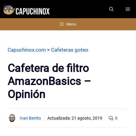
Saltar
ME
al
contenido
Menu
Capuchinox.com
>
Cafeteras goteo
Cafetera de filtro
AmazonBasics –
Opinión
Ivan Benito
Actualizada:
21 agosto, 2019
0