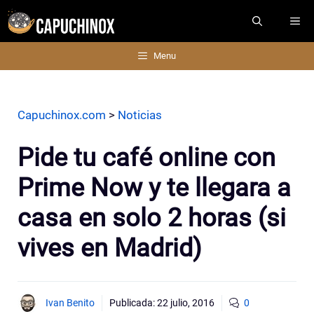
Saltar
ME
al
contenido
Menu
Capuchinox.com
>
Noticias
Pide tu café online con
Prime Now y te llegara a
casa en solo 2 horas (si
vives en Madrid)
Ivan Benito
Publicada:
22 julio, 2016
0