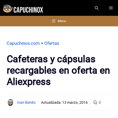
Saltar
ME
al
contenido
Menu
Capuchinox.com
>
Ofertas
Cafeteras y cápsulas
recargables en oferta en
Aliexpress
Ivan Benito
Actualizada:
13 marzo, 2016
0