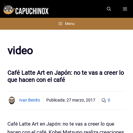
Saltar
ME
al
contenido
Menu
video
Café Latte Art en Japón: no te vas a creer lo
que hacen con el café
Ivan Benito
Publicada:
27 marzo, 2017
0
Café Latte Art en Japón: no te vas a creer lo que
hacen con el café. Kohei Matsuno realiza creaciones